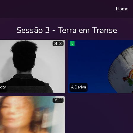
Home
Sessão 3 - Terra em Transe
01:05
city
À Deriva
05:39