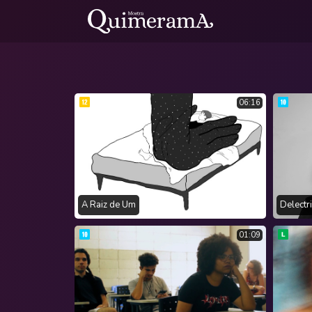
06:16
A Raiz de Um
Delectri
01:09